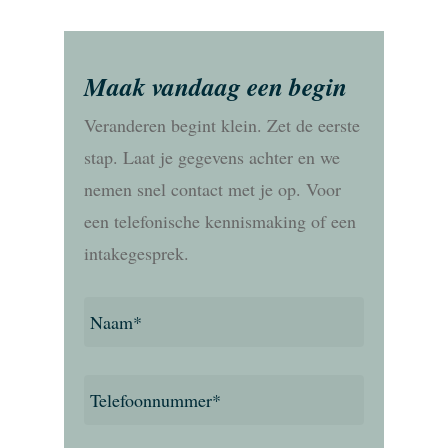
Maak vandaag een begin
Veranderen begint klein. Zet de eerste
stap. Laat je gegevens achter en we
nemen snel contact met je op. Voor
een telefonische kennismaking of een
intakegesprek.
Naam
*
Telefoonnummer
*