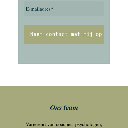
E-
mailadres
*
Ons team
Variërend van coaches, psychologen,