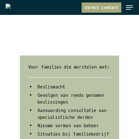
Menu
Skip
direct contact
to
main
content
Voor families die worstelen met:
Beslismacht
Gevolgen van reeds genomen
beslissingen
Aanvaarding consultatie van
specialistische derden
Nieuwe vormen van beheer
Situaties bij familiebedrijf